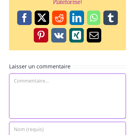
Plateforme!
Facebook
X
Reddit
LinkedIn
WhatsApp
Tumbl
Pinterest
Vk
Xing
Email
Laisser un commentaire
Commentaire