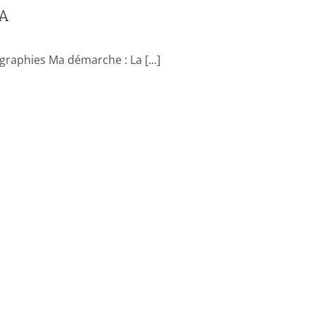
TA
raphies Ma démarche : La [...]