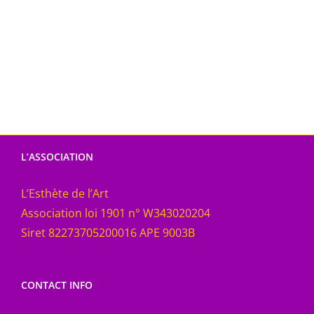
L’ASSOCIATION
L’Esthète de l’Art
Association loi 1901 n° W343020204
Siret 82273705200016 APE 9003B
CONTACT INFO