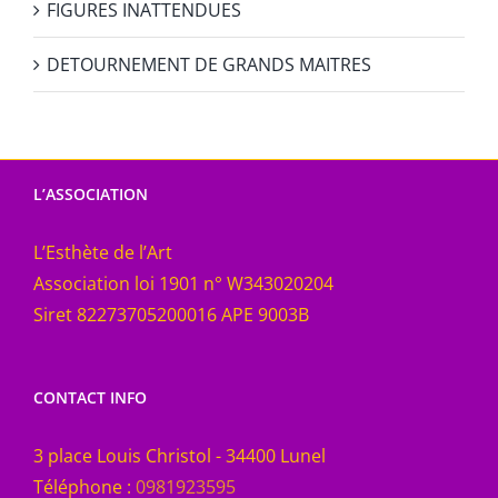
FIGURES INATTENDUES
DETOURNEMENT DE GRANDS MAITRES
L’ASSOCIATION
L’Esthète de l’Art
Association loi 1901 n° W343020204
Siret 82273705200016 APE 9003B
CONTACT INFO
3 place Louis Christol - 34400 Lunel
Téléphone :
0981923595