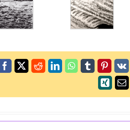
Facebook
X
Reddit
LinkedIn
WhatsApp
Tumblr
Pintere
V
Xing
Em