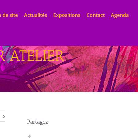
 de site
Actualités
Expositions
Contact
Agenda
R ATELIER
Partagez