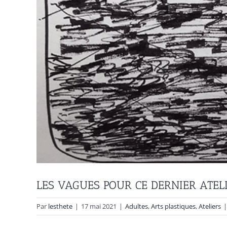
LES VAGUES POUR CE DERNIER ATEL
Par
lesthete
|
17 mai 2021
|
Adultes
,
Arts plastiques
,
Ateliers
|