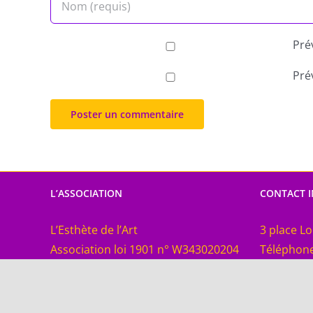
Pré
Pré
L’ASSOCIATION
CONTACT 
L’Esthète de l’Art
3 place Lo
Association loi 1901 n° W343020204
Téléphone
Siret 82273705200016 APE 9003B
Email:
con