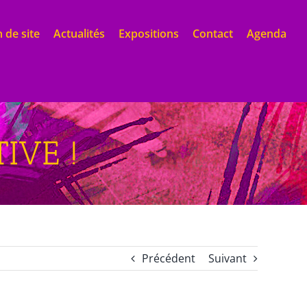
 de site
Actualités
Expositions
Contact
Agenda
IVE !
Précédent
Suivant