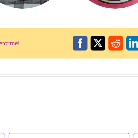
teforme!
Facebook
X
Reddi
L