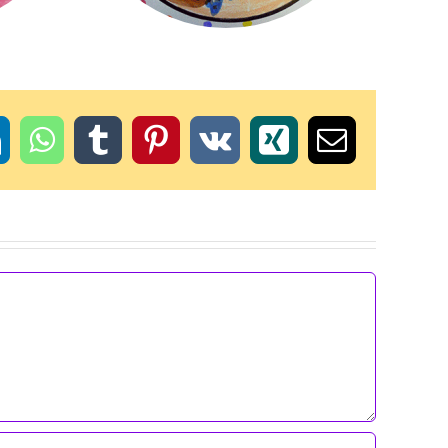
t
inkedIn
WhatsApp
Tumblr
Pinterest
Vk
Xing
Email