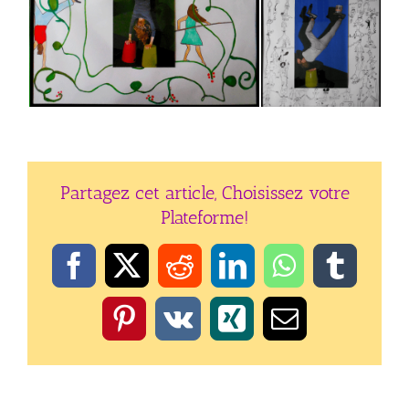
Partagez cet article, Choisissez votre
Plateforme!
Facebook
X
Reddit
LinkedIn
WhatsApp
Tumbl
Pinterest
Vk
Xing
Email