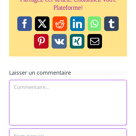
Plateforme!
Facebook
X
Reddit
LinkedIn
WhatsApp
Tumbl
Pinterest
Vk
Xing
Email
Laisser un commentaire
Commentaire