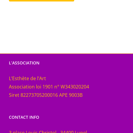
L’ASSOCIATION
L’Esthète de l’Art
Association loi 1901 n° W343020204
Siret 82273705200016 APE 9003B
CONTACT INFO
3 place Louis Christol - 34400 Lunel