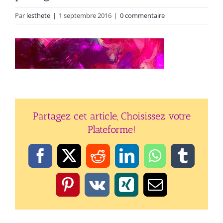
Par
lesthete
|
1 septembre 2016
|
0 commentaire
Partagez cet article, Choisissez votre
Plateforme!
Facebook
X
Reddit
LinkedIn
WhatsApp
Tumbl
Pinterest
Vk
Xing
Email