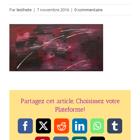
Par
lesthete
|
7 novembre 2016
|
0 commentaire
Partagez cet article, Choisissez votre
Plateforme!
Facebook
X
Reddit
LinkedIn
WhatsApp
Tumbl