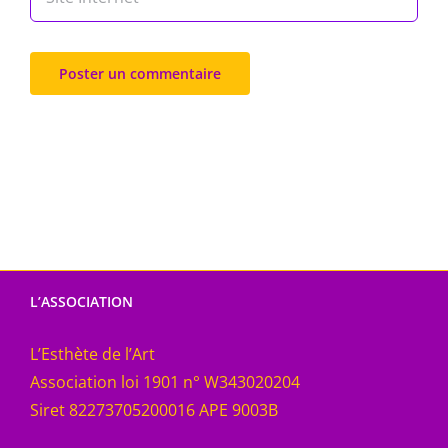
L’ASSOCIATION
L’Esthète de l’Art
Association loi 1901 n° W343020204
Siret 82273705200016 APE 9003B