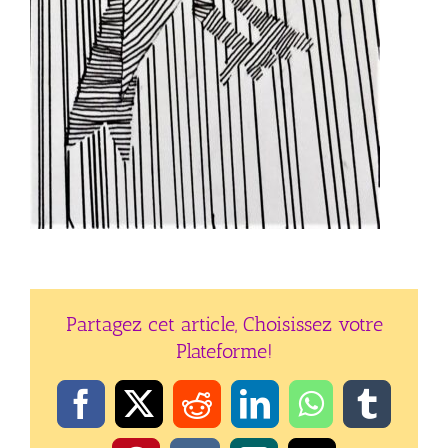
Partagez cet article, Choisissez votre
Plateforme!
Facebook
X
Reddit
LinkedIn
WhatsApp
Tumbl