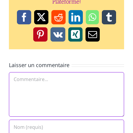
Plateforme!
Facebook
X
Reddit
LinkedIn
WhatsApp
Tumbl
Pinterest
Vk
Xing
Email
Laisser un commentaire
Commentaire