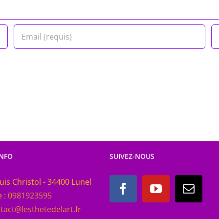
INFO
SUIVEZ-NOUS
uis Christol - 34400 Lunel
 :
0981923595
tact@lesthetedelart.fr