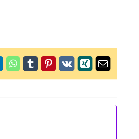
t
inkedIn
WhatsApp
Tumblr
Pinterest
Vk
Xing
Email