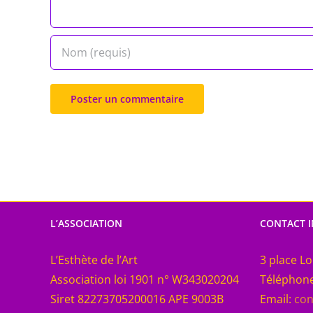
L’ASSOCIATION
CONTACT 
L’Esthète de l’Art
3 place Lo
Association loi 1901 n° W343020204
Téléphone
Siret 82273705200016 APE 9003B
Email:
con