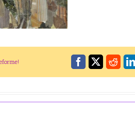
teforme!
Facebook
X
Reddi
L