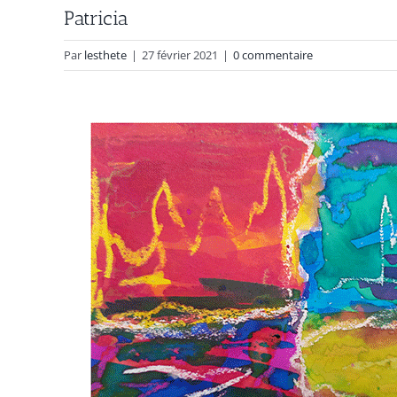
Patricia
Par
lesthete
|
27 février 2021
|
0 commentaire