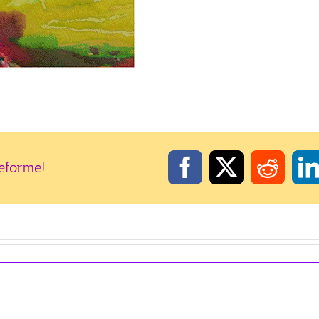
teforme!
Facebook
X
Reddi
L