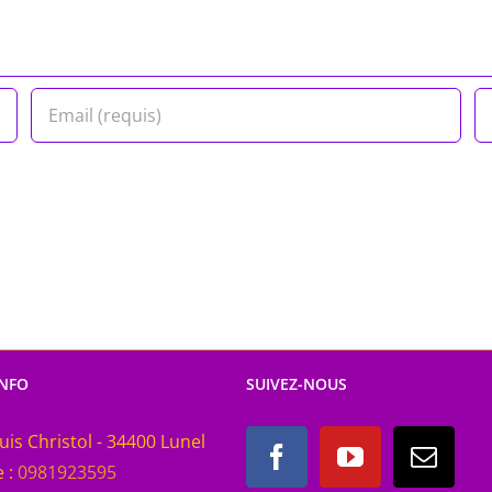
INFO
SUIVEZ-NOUS
uis Christol - 34400 Lunel
 :
0981923595