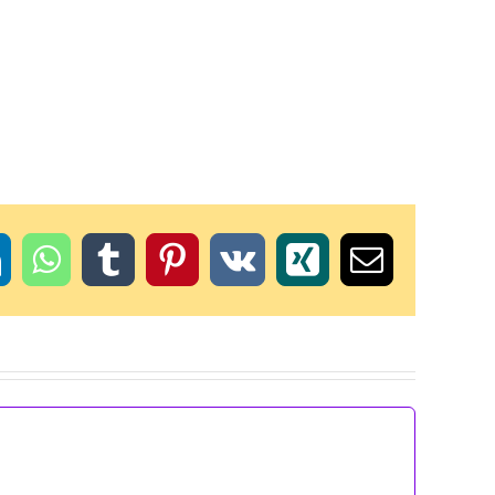
t
inkedIn
WhatsApp
Tumblr
Pinterest
Vk
Xing
Email