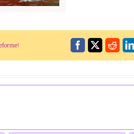
teforme!
Facebook
X
Reddi
L