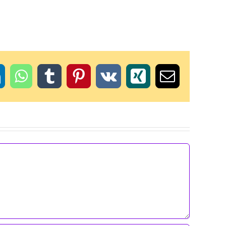
t
inkedIn
WhatsApp
Tumblr
Pinterest
Vk
Xing
Email