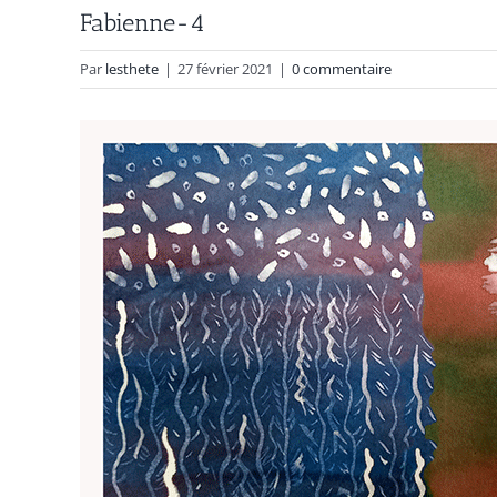
Fabienne-4
Par
lesthete
|
27 février 2021
|
0 commentaire