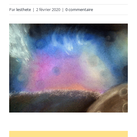
Par
lesthete
|
2 février 2020
|
0 commentaire