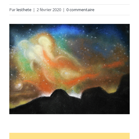
Par
lesthete
|
2 février 2020
|
0 commentaire