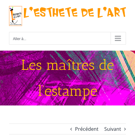
Passer
au
contenu
Aller à...
Les maîtres de
l’estampe
Précédent
Suivant