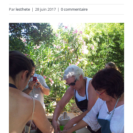
Par
lesthete
|
28 juin 2017
|
0 commentaire