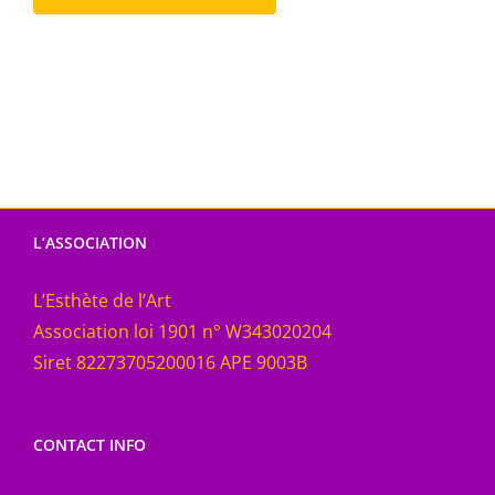
L’ASSOCIATION
L’Esthète de l’Art
Association loi 1901 n° W343020204
Siret 82273705200016 APE 9003B
CONTACT INFO