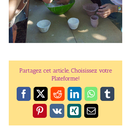
Partagez cet article, Choisissez votre
Plateforme!
Facebook
X
Reddit
LinkedIn
WhatsApp
Tumbl
Pinterest
Vk
Xing
Email