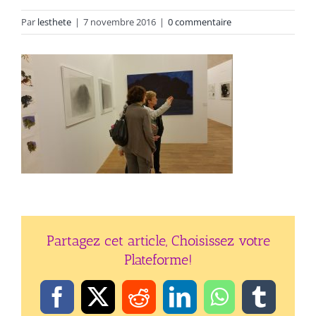
Par
lesthete
|
7 novembre 2016
|
0 commentaire
Partagez cet article, Choisissez votre
Plateforme!
Facebook
X
Reddit
LinkedIn
WhatsApp
Tumbl