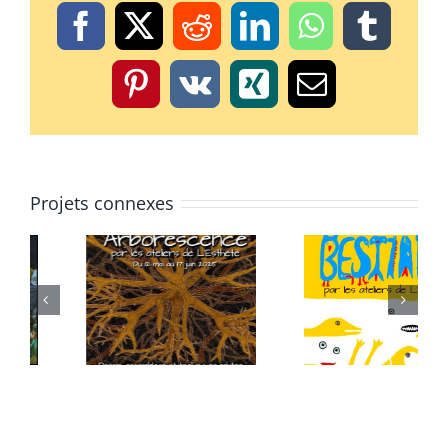
Facebook
X
Reddit
LinkedIn
WhatsApp
Tumbl
Pinterest
Vk
Xing
Email
Projets connexes
BOITES ET PIC
EXPOSITION
– EXPOSITION
SIMONE
REMY ROUX
GUIRHIL