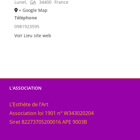
Lunel
,
GA
34400
France
+ Google Map
Téléphone
0981923595
Voir Lieu site web
L’ASSOCIATION
L’Esthète de l’Art
Association loi 1901 n° W343020204
Siret 82273705200016 APE 9003B